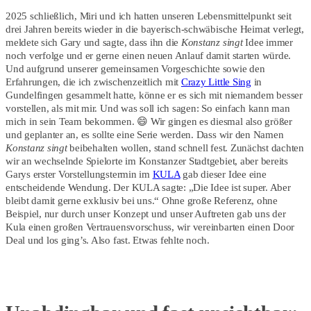
2025 schließlich, Miri und ich hatten unseren Lebensmittelpunkt seit
drei Jahren bereits wieder in die bayerisch-schwäbische Heimat verlegt,
meldete sich Gary und sagte, dass ihn die
Konstanz singt
Idee immer
noch verfolge und er gerne einen neuen Anlauf damit starten würde.
Und aufgrund unserer gemeinsamen Vorgeschichte sowie den
Erfahrungen, die ich zwischenzeitlich mit
Crazy Little Sing
in
Gundelfingen gesammelt hatte, könne er es sich mit niemandem besser
vorstellen, als mit mir. Und was soll ich sagen: So einfach kann man
mich in sein Team bekommen. 😄 Wir gingen es diesmal also größer
und geplanter an, es sollte eine Serie werden. Dass wir den Namen
Konstanz singt
beibehalten wollen, stand schnell fest. Zunächst dachten
wir an wechselnde Spielorte im Konstanzer Stadtgebiet, aber bereits
Garys erster Vorstellungstermin im
KULA
gab dieser Idee eine
entscheidende Wendung. Der KULA sagte: „Die Idee ist super. Aber
bleibt damit gerne exklusiv bei uns.“ Ohne große Referenz, ohne
Beispiel, nur durch unser Konzept und unser Auftreten gab uns der
Kula einen großen Vertrauensvorschuss, wir vereinbarten einen Door
Deal und los ging’s. Also fast. Etwas fehlte noch.